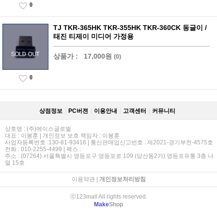
0
TJ TKR-365HK TKR-355HK TKR-360CK 동글이 /
태진 티제이 미디어 가정용
상품가 :
17,000원
(0)
0
상점정보
PC버젼
이용안내
고객센터
커뮤니티
상호명 : (주)에이스글로벌
대표 : 이봉훈 | 개인정보 보호 책임자 : 이봉훈
사업자등록번호 :130-81-93416 | 통신판매업신고번호 : 제2021-경기부천-4575호
전화 : 010-2255-4499 | 팩스 :
주소 : (07264) 서울특별시 영등포구 영등포로 109 (당산동2가) 영등포유통 3층 나
열 15호
이용약관
|
개인정보처리방침
ⓒ123mall All rights reserved.
Make
Shop