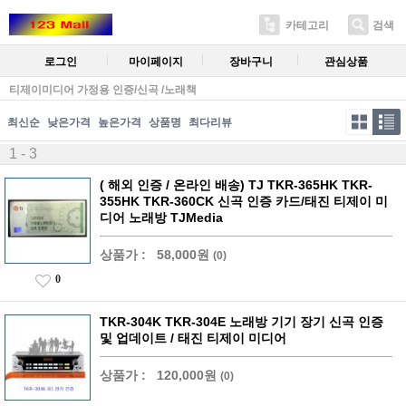
카테고리
검색
로그인
마이페이지
장바구니
관심상품
티제이미디어 가정용 인증/신곡 /노래책
최신순
낮은가격
높은가격
상품명
최다리뷰
1 - 3
( 해외 인증 / 온라인 배송) TJ TKR-365HK TKR-
355HK TKR-360CK 신곡 인증 카드/태진 티제이 미
디어 노래방 TJMedia
상품가 :
58,000원
(0)
0
TKR-304K TKR-304E 노래방 기기 장기 신곡 인증
및 업데이트 / 태진 티제이 미디어
상품가 :
120,000원
(0)