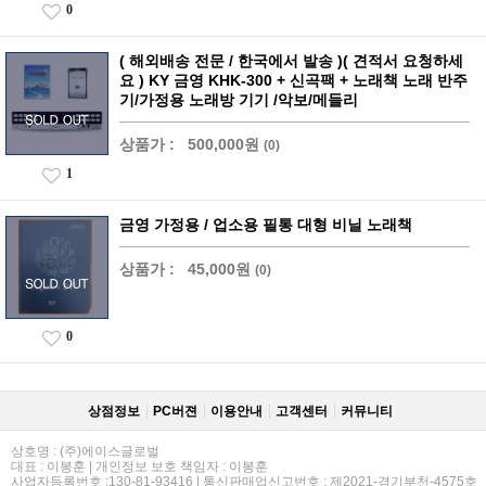
0
( 해외배송 전문 / 한국에서 발송 )( 견적서 요청하세
요 ) KY 금영 KHK-300 + 신곡팩 + 노래책 노래 반주
기/가정용 노래방 기기 /악보/메들리
상품가 :
500,000원
(0)
1
금영 가정용 / 업소용 필통 대형 비닐 노래책
상품가 :
45,000원
(0)
0
상점정보
PC버젼
이용안내
고객센터
커뮤니티
상호명 : (주)에이스글로벌
대표 : 이봉훈 | 개인정보 보호 책임자 : 이봉훈
사업자등록번호 :130-81-93416 | 통신판매업신고번호 : 제2021-경기부천-4575호