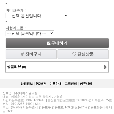
마이크추가 :
대형리모콘 :
구매하기
장바구니
관심상품
상품리뷰
[0]
상점정보
PC버젼
이용안내
고객센터
커뮤니티
상호명 : (주)에이스글로벌
대표 : 이봉훈 | 개인정보 보호 책임자 : 이봉훈
사업자등록번호 :130-81-93416 | 통신판매업신고번호 : 제2021-경기부천-4575호
전화 : 010-2255-4499 | 팩스 :
주소 : (07264) 서울특별시 영등포구 영등포로 109 (당산동2가) 영등포유통 3층 나
열 15호