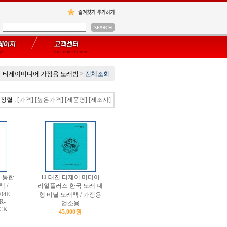
티제이미디어 가정용 노래방
>
전체조회
정렬 :
[가격]
[높은가격]
[제품명]
[제조사]
 통합
TJ 태진 티제이 미디어
 /
리얼플러스 한국 노래 대
04E
형 비닐 노래책 / 가정용
R-
업소용
0CK
45,000원