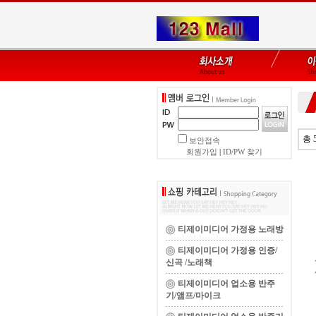
총 
보안접속
회원가입
|
ID/PW 찾기
티제이미디어 가정용 노래방
티제이미디어 가정용 인증/
신곡 /노래책
티제이미디어 업소용 반주
기/앰프/마이크