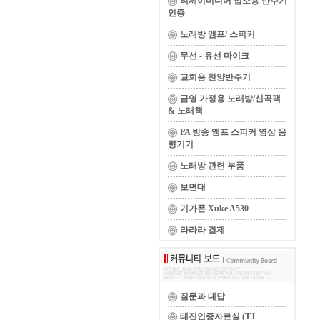
티제이미디어 업소용 반주기
인증
노래방 앰프/ 스피커
무선 - 유선 마이크
교회용 찬양반주기
금영 가정용 노래방/신곡팩
& 노래책
PA 방송 앰프 스피커 영상 음
향기기
노래방 관련 부품
보면대
기가폰 Xuke A530
라라라 결제
질문과 대답
태진인증자료실 (TJ