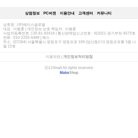
상점정보
PC버젼
이용안내
고객센터
커뮤니티
상호명 : (주)에이스글로벌
대표 : 이봉훈 | 개인정보 보호 책임자 : 이봉훈
사업자등록번호 :130-81-93416 | 통신판매업신고번호 : 제2021-경기부천-4575호
전화 : 010-2255-4499 | 팩스 :
주소 : (07264) 서울특별시 영등포구 영등포로 109 (당산동2가) 영등포유통 3층 나
열 15호
이용약관
|
개인정보처리방침
ⓒ123mall All rights reserved.
Make
Shop