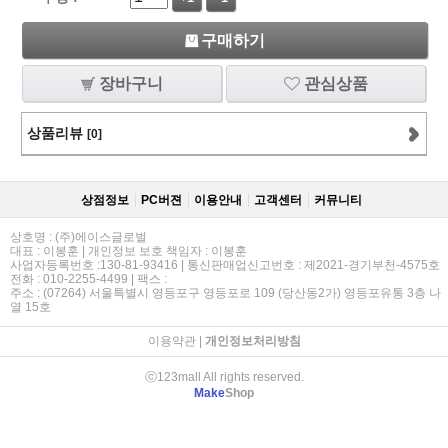
구매하기
장바구니
관심상품
상품리뷰
[0]
상점정보
PC버젼
이용안내
고객센터
커뮤니티
상호명 : (주)에이스글로벌
대표 : 이봉훈 | 개인정보 보호 책임자 : 이봉훈
사업자등록번호 :130-81-93416 | 통신판매업신고번호 : 제2021-경기부천-4575호
전화 : 010-2255-4499 | 팩스 :
주소 : (07264) 서울특별시 영등포구 영등포로 109 (당산동2가) 영등포유통 3층 나
열 15호
이용약관
|
개인정보처리방침
ⓒ123mall All rights reserved.
Make
Shop