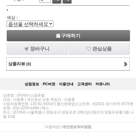
색상 :
구매하기
장바구니
관심상품
상품리뷰
[0]
상점정보
PC버젼
이용안내
고객센터
커뮤니티
상호명 : (주)에이스글로벌
대표 : 이봉훈 | 개인정보 보호 책임자 : 이봉훈
사업자등록번호 :130-81-93416 | 통신판매업신고번호 : 제2021-경기부천-4575호
전화 : 010-2255-4499 | 팩스 :
주소 : (07264) 서울특별시 영등포구 영등포로 109 (당산동2가) 영등포유통 3층 나
열 15호
이용약관
|
개인정보처리방침