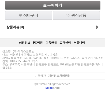
구매하기
장바구니
관심상품
상품리뷰
[0]
상점정보
PC버젼
이용안내
고객센터
커뮤니티
상호명 : (주)에이스글로벌
대표 : 이봉훈 | 개인정보 보호 책임자 : 이봉훈
사업자등록번호 :130-81-93416 | 통신판매업신고번호 : 제2021-경기부천-4575호
전화 : 010-2255-4499 | 팩스 :
주소 : (07264) 서울특별시 영등포구 영등포로 109 (당산동2가) 영등포유통 3층 나
열 15호
이용약관
|
개인정보처리방침
ⓒ123mall All rights reserved.
Make
Shop