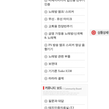
티제이미디어 업소용 반주기
인증
노래방 앰프/ 스피커
무선 - 유선 마이크
교회용 찬양반주기
금영 가정용 노래방/신곡팩
& 노래책
PA 방송 앰프 스피커 영상 음
향기기
노래방 관련 부품
보면대
기가폰 Xuke A530
라라라 결제
질문과 대답
태진인증자료실 (TJ