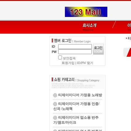
티
보안접속
회원가입
|
ID/PW 찾기
티제이미디어 가정용 노래방
티제이미디어 가정용 인증/
신곡 /노래책
티제이미디어 업소용 반주
기/앰프/마이크