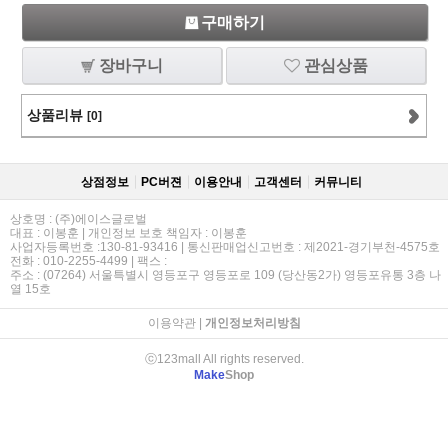
구매하기
장바구니
관심상품
상품리뷰
[0]
상점정보
PC버젼
이용안내
고객센터
커뮤니티
상호명 : (주)에이스글로벌
대표 : 이봉훈 | 개인정보 보호 책임자 : 이봉훈
사업자등록번호 :130-81-93416 | 통신판매업신고번호 : 제2021-경기부천-4575호
전화 : 010-2255-4499 | 팩스 :
주소 : (07264) 서울특별시 영등포구 영등포로 109 (당산동2가) 영등포유통 3층 나
열 15호
이용약관
|
개인정보처리방침
ⓒ123mall All rights reserved.
Make
Shop