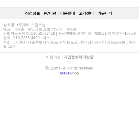
상점정보
PC버젼
이용안내
고객센터
커뮤니티
상호명 : (주)에이스글로벌
대표 : 이봉훈 | 개인정보 보호 책임자 : 이봉훈
사업자등록번호 :130-81-93416 | 통신판매업신고번호 : 제2021-경기부천-4575호
전화 : 010-2255-4499 | 팩스 :
주소 : (07264) 서울특별시 영등포구 영등포로 109 (당산동2가) 영등포유통 3층 나
열 15호
이용약관
|
개인정보처리방침
ⓒ123mall All rights reserved.
Make
Shop