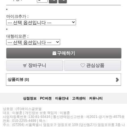
마이크추가 :
대형리모콘 :
구매하기
장바구니
관심상품
상품리뷰
[0]
상점정보
PC버젼
이용안내
고객센터
커뮤니티
상호명 : (주)에이스글로벌
대표 : 이봉훈 | 개인정보 보호 책임자 : 이봉훈
사업자등록번호 :130-81-93416 | 통신판매업신고번호 : 제2021-경기부천-4575호
전화 : 010-2255-4499 | 팩스 :
주소 : (07264) 서울특별시 영등포구 영등포로 109 (당산동2가) 영등포유통 3층 나