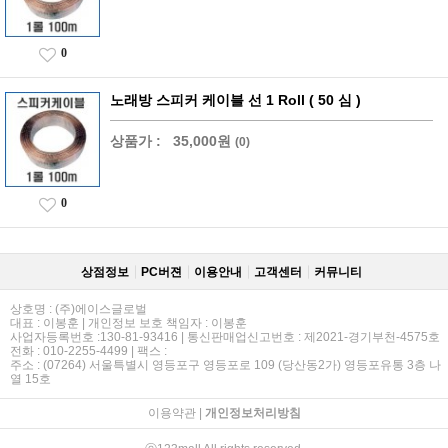
0
노래방 스피커 케이블 선 1 Roll ( 50 심 )
상품가 :
35,000원
(0)
0
상점정보
PC버젼
이용안내
고객센터
커뮤니티
상호명 : (주)에이스글로벌
대표 : 이봉훈 | 개인정보 보호 책임자 : 이봉훈
사업자등록번호 :130-81-93416 | 통신판매업신고번호 : 제2021-경기부천-4575호
전화 : 010-2255-4499 | 팩스 :
주소 : (07264) 서울특별시 영등포구 영등포로 109 (당산동2가) 영등포유통 3층 나
열 15호
이용약관
|
개인정보처리방침